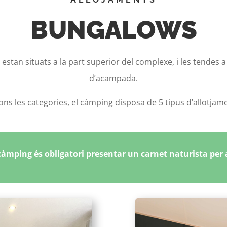
BUNGALOWS
stan situats a la part superior del complexe, i les tendes 
d’acampada.
ns les categories, el càmping disposa de 5 tipus d’allotjam
 càmping és obligatori presentar un carnet naturista per 