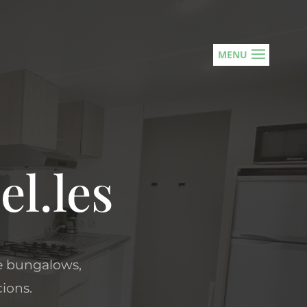
el.les
de bungalows,
cions.