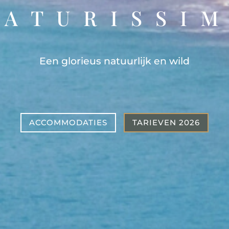
 A T U R I S S I M
Een glorieus natuurlijk en wild
ACCOMMODATIES
TARIEVEN 2026