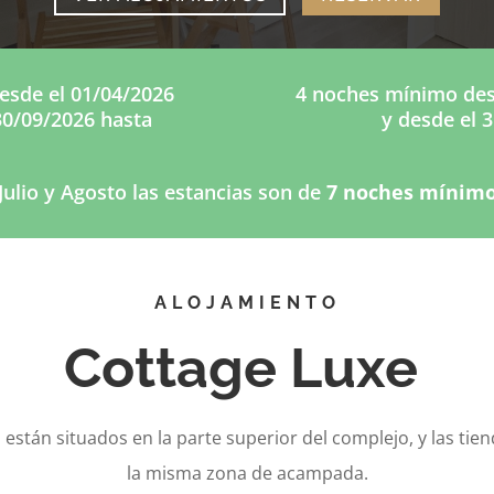
sde el 01/04/2026
4 noches mínimo desd
30/09/2026 hasta
y desde el 
Julio y Agosto las estancias son de
7 noches mínim
ALOJAMIENTO
Cottage Luxe
stán situados en la parte superior del complejo, y las ti
la misma zona de acampada.