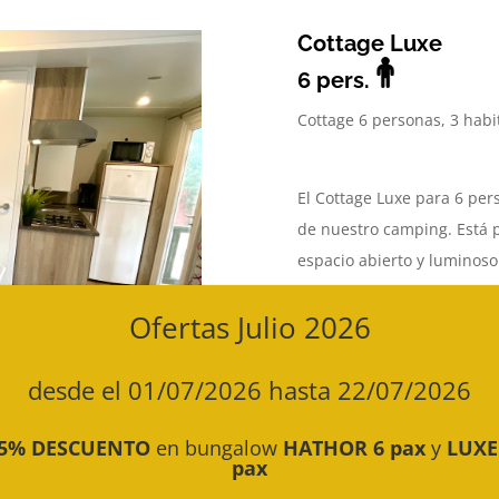
Cottage Luxe
6 pers.
Cottage
6 personas, 3 habi
El Cottage Luxe para 6 per
de nuestro camping. Está 
espacio abierto y luminoso.
terraza da la posibilidad
Ofertas Julio 2026
espacios que se abren dir
que agranda el espacio de c
desde el 01/07/2026 hasta 22/07/2026
exterior en uno solo. Está
dos habitaciones dos cama
5% DESCUENTO
en bungalow
HATHOR 6 pax
y
LUXE
No se pueden escoger ni nú
pax
o plazas juntos.
Aire acondi