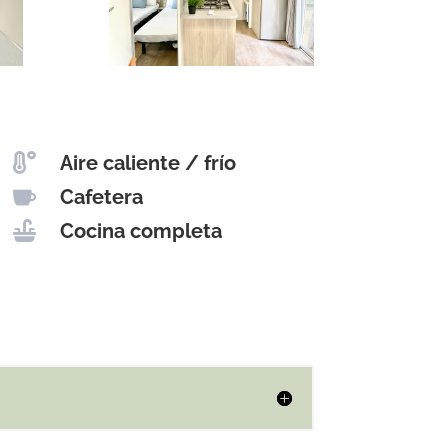

Aire caliente / frío

Cafetera

Cocina completa