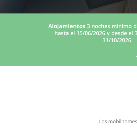
Alojamientos
3 noches mínimo de
hasta el 15/06/2026 y desde el 
31/10/2026
Los mobilhomes e