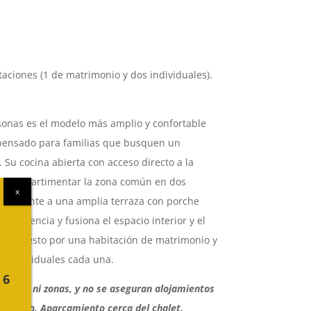
taciones (1 de matrimonio y dos individuales).
sonas es el modelo más amplio y confortable
pensado para familias que busquen un
 Su cocina abierta con acceso directo a la
 de compartimentar la zona común en dos
ectamente a una amplia terraza con porche
onvivencia y fusiona el espacio interior y el
 compuesto por una habitación de matrimonio y
s individuales cada una.
 6
meros ni zonas, y no se aseguran alojamientos
cionado. Aparcamiento cerca del chalet.