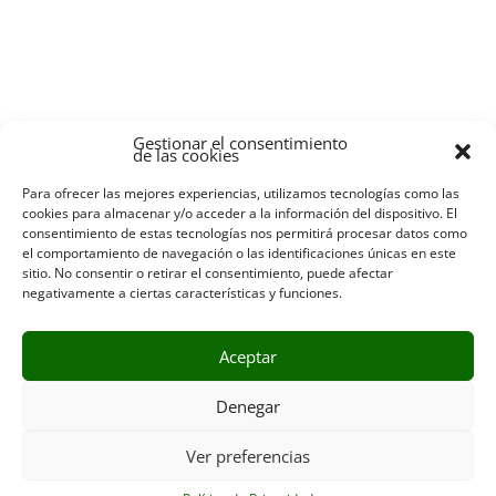
Gestionar el consentimiento
de las cookies
RESERVAR
Para ofrecer las mejores experiencias, utilizamos tecnologías como las
cookies para almacenar y/o acceder a la información del dispositivo. El
consentimiento de estas tecnologías nos permitirá procesar datos como
el comportamiento de navegación o las identificaciones únicas en este
sitio. No consentir o retirar el consentimiento, puede afectar
negativamente a ciertas características y funciones.
Aviso Legal
Aceptar
Política de Cookies
Política de
Privacidad
Condiciones de
Denegar
venta y
cancelación
Ver preferencias