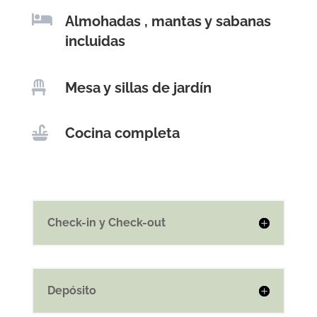

Almohadas , mantas y sabanas
incluidas

Mesa y sillas de jardín

Cocina completa
Check-in y Check-out
Depósito